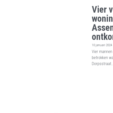
Vier 
wonin
Assen
ontk
10 januari 2024
Vier mannen 
betrokken wa
Dorpsstraat..