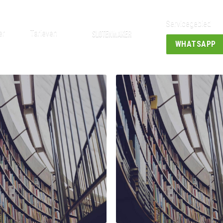
Servicegebied
er
Tarieven
slotenmaker
WHATSAPP